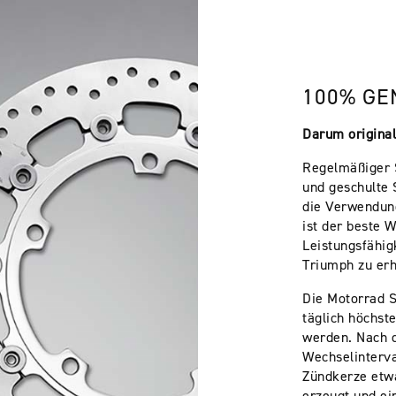
100% GE
Darum original
Regelmäßiger 
und geschulte 
die Verwendung
ist der beste W
Leistungsfähig
Triumph zu erh
Die Motorrad 
täglich höchst
werden. Nach 
Wechselinterva
Zündkerze etw
erzeugt und ein