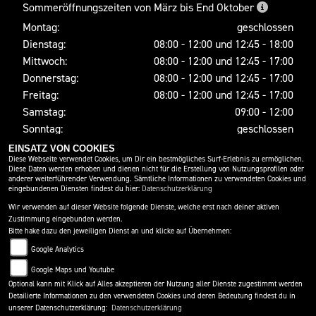
Sommeröffnungszeiten von März bis End Oktober
Montag:
geschlossen
Dienstag:
08:00 - 12:00 und 12:45 - 18:00
Mittwoch:
08:00 - 12:00 und 12:45 - 17:00
Donnerstag:
08:00 - 12:00 und 12:45 - 17:00
Freitag:
08:00 - 12:00 und 12:45 - 17:00
Samstag:
09:00 - 12:00
Sonntag:
geschlossen
EINSATZ VON COOKIES
Diese Webseite verwendet Cookies, um Dir ein bestmögliches Surf-Erlebnis zu ermöglichen.
Diese Daten werden erhoben und dienen nicht für die Erstellung von Nutzungsprofilen oder
SOCIAL MEDIA
anderer weiterführender Verwendung. Sämtliche Informationen zu verwendeten Cookies und
eingebundenen Diensten findest du hier:
Datenschutzerklärung
Wir verwenden auf dieser Website folgende Dienste, welche erst nach deiner aktiven
Zustimmung eingebunden werden.
Bitte hake dazu den jeweiligen Dienst an und klicke auf Übernehmen:
Google Analytics
Google Maps und Youtube
Optional kann mit Klick auf Alles akzeptieren der Nutzung aller Dienste zugestimmt werden
Detailierte Informationen zu den verwendeten Cookies und deren Bedeutung findest du in
IMPRESSUM
DATENSCHUTZ
DISCLAIMER
unserer Datenschutzerklärung:
Datenschutzerklärung